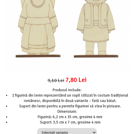
Mijloace de transport
Seturi figurine diverse
Forme vintage
Ornamente si scrapbooking
Scrapbooking
Placute
Rame foto
Suporturi decoupage, placute
pirogravura
7,80 Lei
9,10 Lei
Produsul include:
1 figurină din lemn reprezentând un copil stilizat în costum tradițional
românesc, disponibilă în două variante – fată sau băiat.
Suport din lemn pentru a permite figurinei să stea în picioare.
Dimensiuni:
Figurină: 6,2 cm x 15 cm, grosime 4 mm
Suport: 3,5 cm x 7 cm, grosime 4 mm