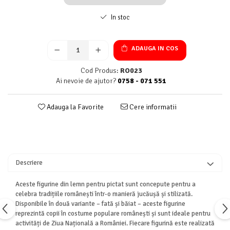
In stoc
ADAUGA IN COS
Cod Produs:
RO023
Ai nevoie de ajutor?
0758 - 071 551
Adauga la Favorite
Cere informatii
Descriere
Aceste figurine din lemn pentru pictat sunt concepute pentru a
celebra tradițiile românești într-o manieră jucăușă și stilizată.
Disponibile în două variante – fată și băiat – aceste figurine
reprezintă copii în costume populare românești și sunt ideale pentru
activități de Ziua Națională a României. Fiecare figurină este realizată