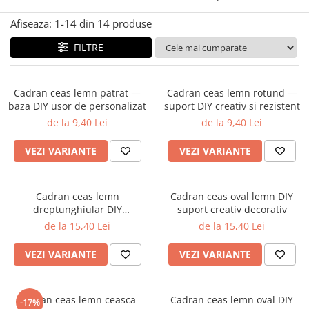
Mijloace de transport
Afiseaza:
1-
14
din
14
produse
Seturi figurine diverse
FILTRE
Forme vintage
Ornamente si scrapbooking
Scrapbooking
Cadran ceas lemn patrat —
Cadran ceas lemn rotund —
baza DIY usor de personalizat
suport DIY creativ si rezistent
Placute
de la 9,40 Lei
de la 9,40 Lei
Rame foto
VEZI VARIANTE
VEZI VARIANTE
Suporturi decoupage, placute
pirogravura
Cadran ceas lemn
Cadran ceas oval lemn DIY
dreptunghiular DIY
suport creativ decorativ
personalizabil
de la 15,40 Lei
de la 15,40 Lei
VEZI VARIANTE
VEZI VARIANTE
Cadran ceas lemn ceasca
Cadran ceas lemn oval DIY
-17%