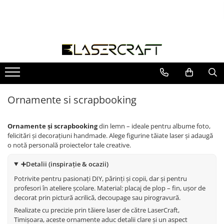
Articole DIY
Articole Conexe
Baze pentru licheni
Evenimente
Jucarii educative
Litere si cifre
Sarbatori
Bijuterii, suporturi, oglinzi
Baze Led si accesorii
Baze licheni simple
Botez
Forme pentru cusut
Cifre
Articole Religioase
Bijuterii
Din lemn masiv
Baze licheni, cu rama
Caketoppere
Forme pentru pictat
Litere
1 Decembrie
Suporturi bijuterii
Candy bar
Kituri Creative
Litere model G
1 Iunie - Ziua Copilului
Cadrane ceas, cifre
Ornamente si scrapbooking
Numere de masa
Puzzle
24 Ianuarie
Cadrane ceas
Nunta
8 Martie
Cifre pentru ceas
Ornamente și scrapbooking
din lemn – ideale pentru albume foto,
Scoala si gradinita
Craciun
felicitări și decorațiuni handmade. Alege figurine tăiate laser și adaugă
Decoratiuni casa
o notă personală proiectelor tale creative.
Halloween
Bucatarie
Martisor
➕
Detalii (inspirație & ocazii)
Decor interior
Paste
Figurine
Potrivite pentru pasionați DIY, părinți și copii, dar și pentru
profesori în ateliere școlare. Material: placaj de plop – fin, ușor de
Valentine's Day, Dragobete
Copaci, frunze, flori, fructe
decorat prin pictură acrilică, decoupage sau pirogravură.
Figurine diverse
Realizate cu precizie prin tăiere laser de către LaserCraft,
Timișoara, aceste ornamente aduc detalii clare și un aspect
Fluturi, pasari, animale