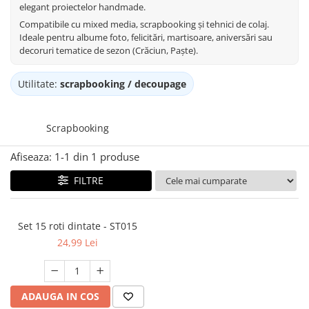
elegant proiectelor handmade.
Mijloace de transport
Compatibile cu mixed media, scrapbooking și tehnici de colaj.
Seturi figurine diverse
Ideale pentru albume foto, felicitări, martisoare, aniversări sau
Forme vintage
decoruri tematice de sezon (Crăciun, Paște).
Ornamente si scrapbooking
Utilitate:
scrapbooking / decoupage
Scrapbooking
Placute
Scrapbooking
Rame foto
Suporturi decoupage, placute
Afiseaza:
1-
1
din
1
produse
pirogravura
FILTRE
Set 15 roti dintate - ST015
24,99 Lei
ADAUGA IN COS