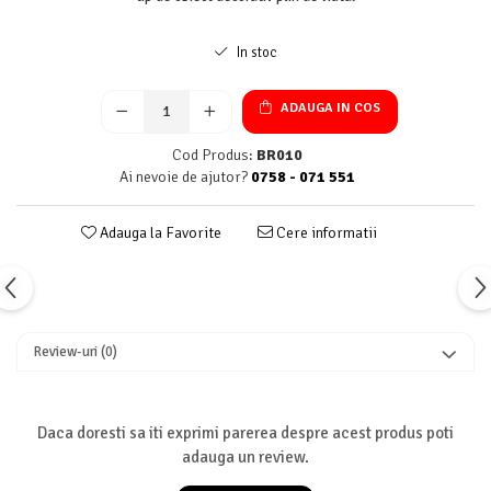
In stoc
ADAUGA IN COS
Cod Produs:
BR010
Ai nevoie de ajutor?
0758 - 071 551
Adauga la Favorite
Cere informatii
Review-uri
(0)
Daca doresti sa iti exprimi parerea despre acest produs poti
adauga un review.