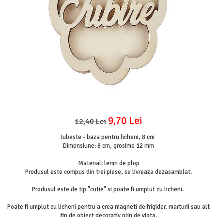
Mijloace de transport
Seturi figurine diverse
Forme vintage
Ornamente si scrapbooking
Scrapbooking
Placute
Rame foto
Suporturi decoupage, placute
pirogravura
9,70 Lei
12,40 Lei
Iubeste - baza pentru licheni, 8 cm
Dimensiune: 8 cm, grosime 12 mm
Material: lemn de plop
Produsul este compus din trei piese, se livreaza dezasamblat.
Produsul este de tip "cutie" si poate fi umplut cu licheni.
Poate fi umplut cu licheni pentru a crea magneti de frigider, marturii sau alt
tip de obiect decorativ plin de viata.