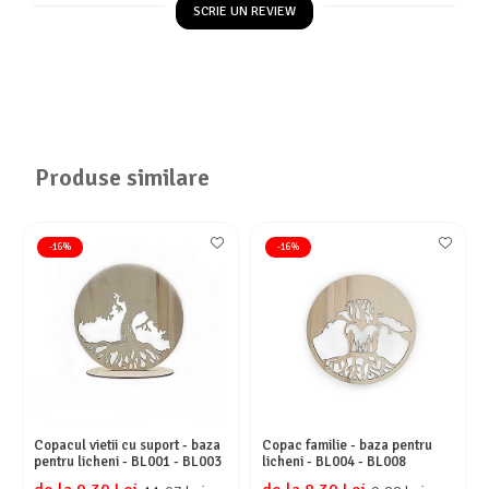
SCRIE UN REVIEW
Produse similare
-16%
-16%
Copacul vietii cu suport - baza
Copac familie - baza pentru
pentru licheni - BL001 - BL003
licheni - BL004 - BL008