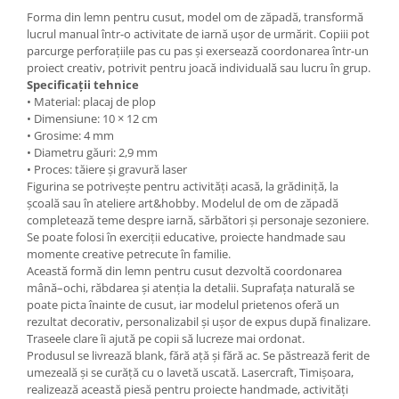
Forma din lemn pentru cusut, model om de zăpadă, transformă
lucrul manual într-o activitate de iarnă ușor de urmărit. Copiii pot
parcurge perforațiile pas cu pas și exersează coordonarea într-un
proiect creativ, potrivit pentru joacă individuală sau lucru în grup.
Specificații tehnice
• Material: placaj de plop
• Dimensiune: 10 × 12 cm
• Grosime: 4 mm
• Diametru găuri: 2,9 mm
• Proces: tăiere și gravură laser
Figurina se potrivește pentru activități acasă, la grădiniță, la
școală sau în ateliere art&hobby. Modelul de om de zăpadă
completează teme despre iarnă, sărbători și personaje sezoniere.
Se poate folosi în exerciții educative, proiecte handmade sau
momente creative petrecute în familie.
Această formă din lemn pentru cusut dezvoltă coordonarea
mână–ochi, răbdarea și atenția la detalii. Suprafața naturală se
poate picta înainte de cusut, iar modelul prietenos oferă un
rezultat decorativ, personalizabil și ușor de expus după finalizare.
Traseele clare îi ajută pe copii să lucreze mai ordonat.
Produsul se livrează blank, fără ață și fără ac. Se păstrează ferit de
umezeală și se curăță cu o lavetă uscată. Lasercraft, Timișoara,
realizează această piesă pentru proiecte handmade, activități