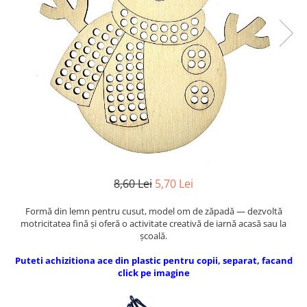
Mijloace de transport
Seturi figurine diverse
Forme vintage
Ornamente si scrapbooking
Scrapbooking
Placute
Rame foto
Suporturi decoupage, placute
pirogravura
8,60 Lei
5,70 Lei
Formă din lemn pentru cusut, model om de zăpadă — dezvoltă
motricitatea fină și oferă o activitate creativă de iarnă acasă sau la
școală.
Puteti achiziti
ona a
ce din pl
astic pentru copii, separat, facand
click pe imagine