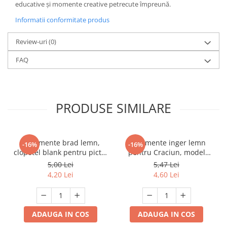
educative și momente creative petrecute împreună.
Informatii conformitate produs
Review-uri
(0)
FAQ
PRODUSE SIMILARE
Ornamente brad lemn,
Ornamente inger lemn
-16%
-16%
clopotel blank pentru pictat
pentru Craciun, model
12 cm
blank 16 cm
5,00 Lei
5,47 Lei
4,20 Lei
4,60 Lei
ADAUGA IN COS
ADAUGA IN COS