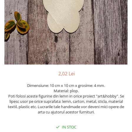
Mijloace de transport
Seturi figurine diverse
Forme vintage
Ornamente si scrapbooking
Scrapbooking
Placute
Rame foto
Suporturi decoupage, placute
pirogravura
2,02 Lei
Dimensiune: 10 cm x 10 cm x grosime: 4 mm.
Material: plop.
Poti folosi aceste figurine din lemn in orice proiect "art&hobby". Se
lipesc usor pe orice suprafata: lemn, carton, metal, sticla, material
textil, plastic etc. Lucrarile tale handmade vor deveni mici opere de
arta cu ajutorul acestor furnituri.
IN STOC