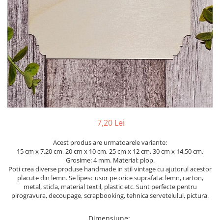
Mijloace de transport
Seturi figurine diverse
Forme vintage
Ornamente si scrapbooking
Scrapbooking
Placute
Rame foto
Suporturi decoupage, placute
pirogravura
7,20 Lei
Acest produs are urmatoarele variante:
15 cm x 7.20 cm, 20 cm x 10 cm, 25 cm x 12 cm, 30 cm x 14.50 cm.
Grosime: 4 mm. Material: plop.
Poti crea diverse produse handmade in stil vintage cu ajutorul acestor
placute din lemn. Se lipesc usor pe orice suprafata: lemn, carton,
metal, sticla, material textil, plastic etc. Sunt perfecte pentru
pirogravura, decoupage, scrapbooking, tehnica servetelului, pictura.
Dimensiune
: