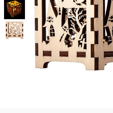
Mijloace de transport
Seturi figurine diverse
Forme vintage
Ornamente si scrapbooking
Scrapbooking
Placute
Rame foto
Suporturi decoupage, placute
pirogravura