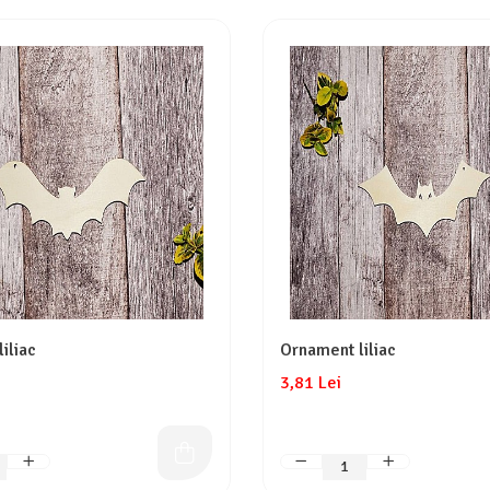
iliac
Ornament liliac
3,81 Lei