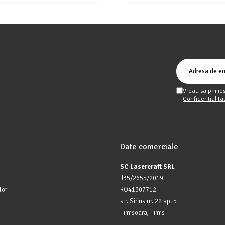
Vreau sa primes
Confidentialita
Date comerciale
SC Lasercraft SRL
J35/2655/2019
lor
RO41307712
r
str. Sirius nr. 22 ap. 5
Timisoara, Timis