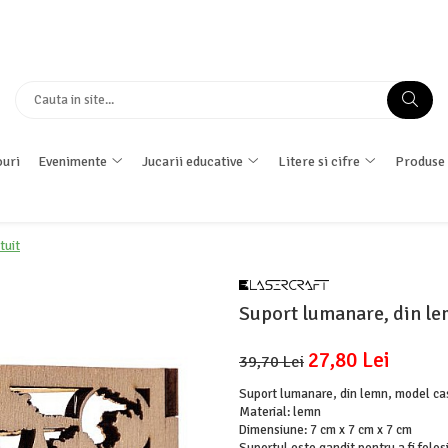
uri
Evenimente
Jucarii educative
Litere si cifre
Produse 
tuit
Suport lumanare, din le
27,80 Lei
39,70 Lei
Suport lumanare, din lemn, model ca
Material: lemn
Dimensiune: 7 cm x 7 cm x 7 cm