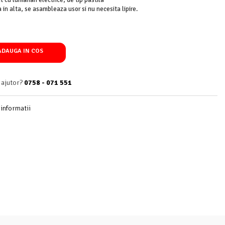
t cu lumanari electrice, de tip pastila
in alta, se asambleaza usor si nu necesita lipire.
DAUGA IN COS
 ajutor?
0758 - 071 551
informatii