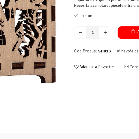
Suportul este gandit pentru a fi folosi
Necesita asamblare, piesele intra una 
In stoc
A
Cod Produs:
SH013
Ai nevoie de
Adauga la Favorite
Cere 