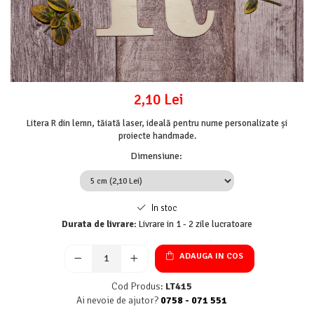
Mijloace de transport
Seturi figurine diverse
Forme vintage
Ornamente si scrapbooking
Scrapbooking
2,10 Lei
Placute
Litera R din lemn, tăiată laser, ideală pentru nume personalizate și
Rame foto
proiecte handmade.
Suporturi decoupage, placute
Dimensiune
:
pirogravura
In stoc
Durata de livrare:
Livrare in 1 - 2 zile lucratoare
ADAUGA IN COS
Cod Produs:
LT415
Ai nevoie de ajutor?
0758 - 071 551