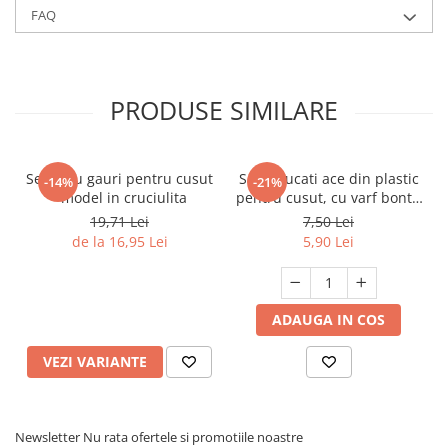
FAQ
PRODUSE SIMILARE
Set Ie cu gauri pentru cusut
Set 5 bucati ace din plastic
-14%
-21%
- model in cruciulita
pentru cusut, cu varf bont -
SM364
19,71 Lei
7,50 Lei
de la 16,95 Lei
5,90 Lei
ADAUGA IN COS
VEZI VARIANTE
Newsletter
Nu rata ofertele si promotiile noastre