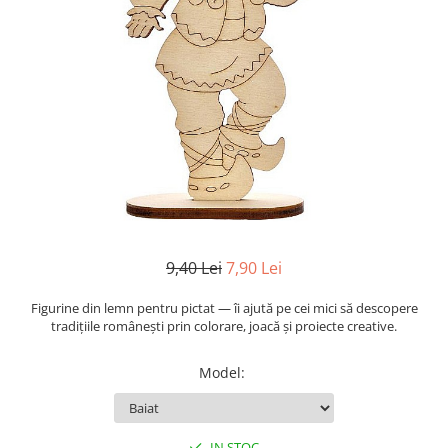
Mijloace de transport
Seturi figurine diverse
Forme vintage
Ornamente si scrapbooking
Scrapbooking
Placute
Rame foto
Suporturi decoupage, placute
pirogravura
9,40 Lei
7,90 Lei
Figurine din lemn pentru pictat — îi ajută pe cei mici să descopere
tradițiile românești prin colorare, joacă și proiecte creative.
Model
:
IN STOC