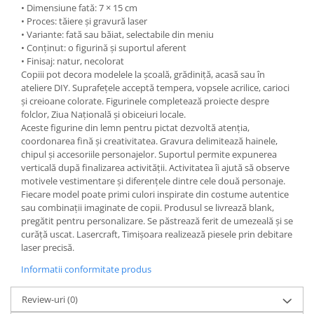
• Dimensiune fată: 7 × 15 cm
• Proces: tăiere și gravură laser
• Variante: fată sau băiat, selectabile din meniu
• Conținut: o figurină și suportul aferent
• Finisaj: natur, necolorat
Copiii pot decora modelele la școală, grădiniță, acasă sau în
ateliere DIY. Suprafețele acceptă tempera, vopsele acrilice, carioci
și creioane colorate. Figurinele completează proiecte despre
folclor, Ziua Națională și obiceiuri locale.
Aceste figurine din lemn pentru pictat dezvoltă atenția,
coordonarea fină și creativitatea. Gravura delimitează hainele,
chipul și accesoriile personajelor. Suportul permite expunerea
verticală după finalizarea activității. Activitatea îi ajută să observe
motivele vestimentare și diferențele dintre cele două personaje.
Fiecare model poate primi culori inspirate din costume autentice
sau combinații imaginate de copii. Produsul se livrează blank,
pregătit pentru personalizare. Se păstrează ferit de umezeală și se
curăță uscat. Lasercraft, Timișoara realizează piesele prin debitare
laser precisă.
Informatii conformitate produs
Review-uri
(0)