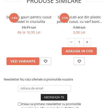
PRODUSE SIMILARE
Set Ie cu gauri pentru cusut
Set 5 bucati ace din plastic
-14%
-21%
- model in cruciulita
pentru cusut, cu varf bont -
SM364
19,71 Lei
7,50 Lei
de la 16,95 Lei
5,90 Lei
ADAUGA IN COS
VEZI VARIANTE
Newsletter
Nu rata ofertele si promotiile noastre
Vreau sa primesc newsletter cu promotiile