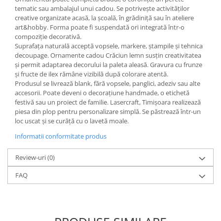
tematic sau ambalajul unui cadou. Se potrivește activităților
creative organizate acasă, la școală, în grădiniță sau în ateliere
art&hobby. Forma poate fi suspendată ori integrată într-o
compoziție decorativă.
Suprafața naturală acceptă vopsele, markere, ștampile și tehnica
decoupage. Ornamente cadou Crăciun lemn susțin creativitatea
și permit adaptarea decorului la paleta aleasă. Gravura cu frunze
și fructe de ilex rămâne vizibilă după colorare atentă.
Produsul se livrează blank, fără vopsele, panglici, adeziv sau alte
accesorii. Poate deveni o decorațiune handmade, o etichetă
festivă sau un proiect de familie. Lasercraft, Timișoara realizează
piesa din plop pentru personalizare simplă. Se păstrează într-un
loc uscat și se curăță cu o lavetă moale.
Informatii conformitate produs
Review-uri
(0)
FAQ