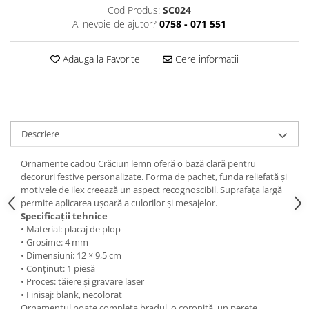
Cod Produs:
SC024
Ai nevoie de ajutor?
0758 - 071 551
Adauga la Favorite
Cere informatii
Descriere
Ornamente cadou Crăciun lemn oferă o bază clară pentru
decoruri festive personalizate. Forma de pachet, funda reliefată și
motivele de ilex creează un aspect recognoscibil. Suprafața largă
permite aplicarea ușoară a culorilor și mesajelor.
Specificații tehnice
• Material: placaj de plop
• Grosime: 4 mm
• Dimensiuni: 12 × 9,5 cm
• Conținut: 1 piesă
• Proces: tăiere și gravare laser
• Finisaj: blank, necolorat
Ornamentul poate completa bradul, o coroniță, un perete