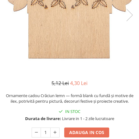
Mijloace de transport
Seturi figurine diverse
Forme vintage
Ornamente si scrapbooking
Scrapbooking
Placute
Rame foto
Suporturi decoupage, placute
pirogravura
5,12 Lei
4,30 Lei
Ornamente cadou Crăciun lemn — formă blank cu fundă și motive de
ilex, potrivită pentru pictură, decoruri festive și proiecte creative.
IN STOC
Durata de livrare:
Livrare in 1 - 2 zile lucratoare
ADAUGA IN COS