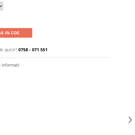
A IN COS
de ajutor?
0758 - 071 551
informatii