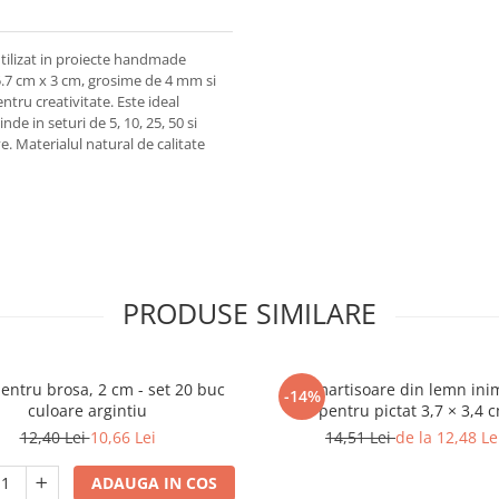
utilizat in proiecte handmade
5.7 cm x 3 cm, grosime de 4 mm si
tru creativitate. Este ideal
nde in seturi de 5, 10, 25, 50 si
ve. Materialul natural de calitate
PRODUSE SIMILARE
entru brosa, 2 cm - set 20 buc
Set martisoare din lemn ini
-14%
culoare argintiu
pentru pictat 3,7 × 3,4 
12,40 Lei
10,66 Lei
14,51 Lei
de la 12,48 Le
ADAUGA IN COS