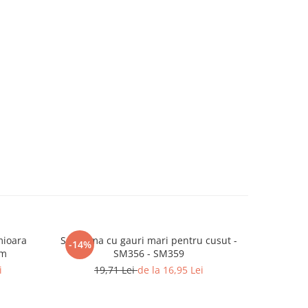
mioara
Set inima cu gauri mari pentru cusut -
Set ie c
-14%
-14%
cm
SM356 - SM359
i
19,71 Lei
de la 16,95 Lei
19