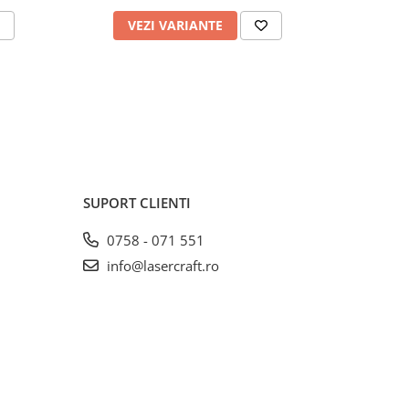
VEZI VARIANTE
V
SUPORT CLIENTI
0758 - 071 551
info@lasercraft.ro