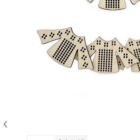
Mijloace de transport
Seturi figurine diverse
Forme vintage
Ornamente si scrapbooking
Scrapbooking
Placute
Rame foto
Suporturi decoupage, placute
pirogravura