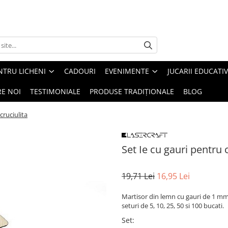
NTRU LICHENI
CADOURI
EVENIMENTE
JUCARII EDUCATI
RE NOI
TESTIMONIALE
PRODUSE TRADIȚIONALE
BLOG
cruciulita
Set Ie cu gauri pentru 
19,71 Lei
16,95 Lei
Martisor din lemn cu gauri de 1 mm,
seturi de 5, 10, 25, 50 si 100 bucati.
Set
: