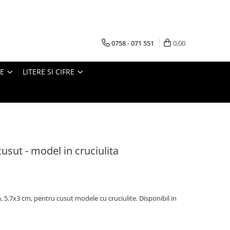
0758 - 071 551
0,00
VE
LITERE SI CIFRE
cusut - model in cruciulita
 5.7x3 cm, pentru cusut modele cu cruciulite. Disponibil in