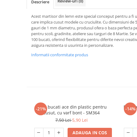
Review-uri
(0)
Descriere
Acest martisor din lemn este special conceput pentru a fi 
care implica cusut modele cu cruciulite. Cu dimensiuni de 
gauri de 1 mm diametru, produsul ofera o baza perfecta pen
pentru scoli, gradinite, ateliere sau targuri de 8 Martie. Se vi
100 bucati, oferind flexibilitate pentru diferite nevoi creati
asigura rezistenta si usurinta in personalizare.
Informatii conformitate produs
Set 5 bucati ace din plastic pentru
Baze p
-21%
-14%
cusut, cu varf bont - SM364
7,50 Lei
5,90 Lei
ADAUGA IN COS