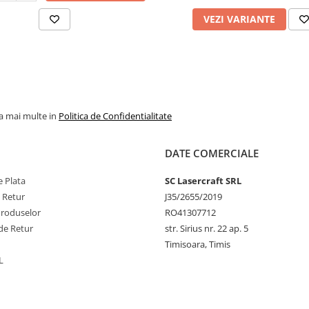
VEZI VARIANTE
la mai multe in
Politica de Confidentialitate
DATE COMERCIALE
 Plata
SC Lasercraft SRL
e Retur
J35/2655/2019
Produselor
RO41307712
de Retur
str. Sirius nr. 22 ap. 5
Timisoara, Timis
L