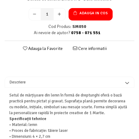
ADAUGA IN COS
Cod Produs:
SM050
Ai nevoie de ajutor?
0758 - 071 551
Adauga la Favorite
Cere informatii
Descriere
Setul de mărțișoare din lemn în formă de dreptunghi oferă o bază
practică pentru pictat și gravat. Suprafața plană permite decorarea
cu modele, inițiale, simboluri sau mesaje scurte. Forma simplă ajută
la personalizare rapidă în proiecte creative de 1 Martie.
Specificații tehnice
• Material: lemn
• Proces de fabricație: tăiere laser
• Dimensiuni: 4 × 2,7 cm