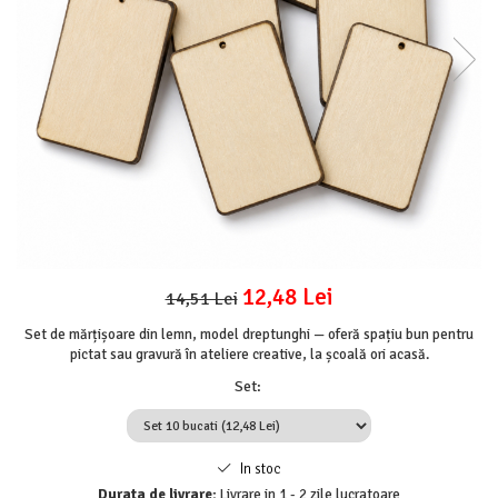
Mijloace de transport
Seturi figurine diverse
Forme vintage
Ornamente si scrapbooking
Scrapbooking
Placute
Rame foto
Suporturi decoupage, placute
pirogravura
12,48 Lei
14,51 Lei
Set de mărțișoare din lemn, model dreptunghi — oferă spațiu bun pentru
pictat sau gravură în ateliere creative, la școală ori acasă.
Set
:
In stoc
Durata de livrare:
Livrare in 1 - 2 zile lucratoare