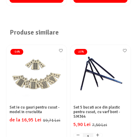
Produse similare
-14%
-21%
Set Ie cu gauri pentru cusut -
Set 5 bucati ace din plastic
model in cruciulita
pentru cusut, cu varf bont -
SM364
de la 16,95 Lei
19,71 Lei
5,90 Lei
7,50 Lei