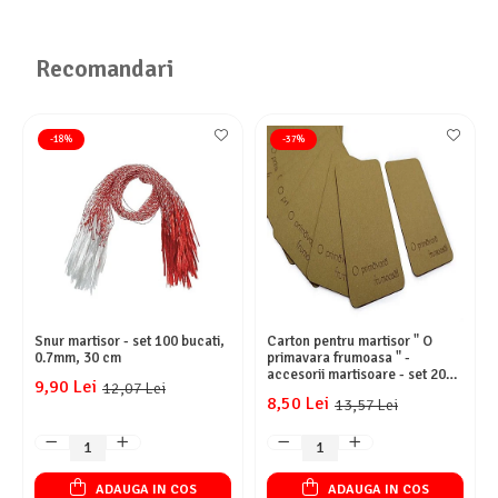
Recomandari
-18%
-37%
Snur martisor - set 100 bucati,
Carton pentru martisor " O
0.7mm, 30 cm
primavara frumoasa " -
accesorii martisoare - set 20
9,90 Lei
12,07 Lei
buc
8,50 Lei
13,57 Lei
ADAUGA IN COS
ADAUGA IN COS