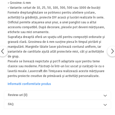
• Grosime: 4 mm
• Variante: seturi de 10, 25, 50, 100, 300, 500 sau 1000 de bucăți
Formele dreptunghiulare se potrivesc pentru ateliere școlare,
activități la grădiniță, proiecte DIY acasă și lucrări realizate în serie.
Orificiul permite atașarea unui șnur, a unei panglici sau a altui
accesoriu compatibil. După decorare, piesele pot deveni mărțișoare,
etichete sau mici ornamente.
Suprafața dreaptă oferă un spațiu util pentru compoziții ordonate și
gravură clară. Grosimea de 4 mm susține piesa în timpul pictării și
manipulării. Marginile tăiate laser păstrează conturul uniform, iar
variantele de cantitate ajută atât proiectele mici, cât și activitățile
de grup.
Piesele se livrează nepictate și pot fi adaptate ușor pentru teme
clasice sau moderne. Păstrați-le într-un loc uscat și curățați-le cu o
lavetă moale. Lasercraft din Timișoara realizează aceste mărțișoare
pentru proiecte creative de primăvară și activități personalizate.
Informatii conformitate produs
Review-uri
(0)
FAQ