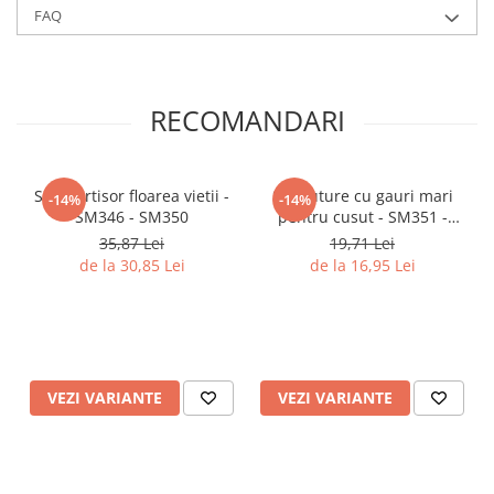
FAQ
RECOMANDARI
Set martisor floarea vietii -
Set fluture cu gauri mari
-14%
-14%
SM346 - SM350
pentru cusut - SM351 -
SM355
35,87 Lei
19,71 Lei
de la 30,85 Lei
de la 16,95 Lei
VEZI VARIANTE
VEZI VARIANTE