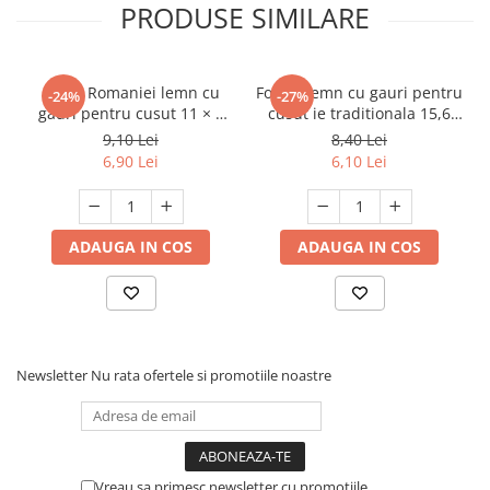
PRODUSE SIMILARE
Harta Romaniei lemn cu
Forme lemn cu gauri pentru
-24%
-27%
gauri pentru cusut 11 × 8
cusut ie traditionala 15,6
cm
cm
9,10 Lei
8,40 Lei
6,90 Lei
6,10 Lei
ADAUGA IN COS
ADAUGA IN COS
Newsletter
Nu rata ofertele si promotiile noastre
Vreau sa primesc newsletter cu promotiile