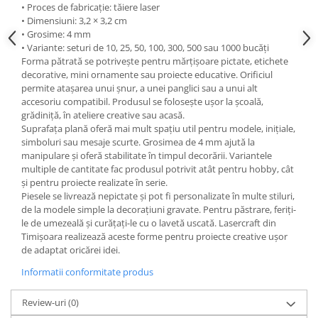
• Proces de fabricație: tăiere laser
• Dimensiuni: 3,2 × 3,2 cm
• Grosime: 4 mm
• Variante: seturi de 10, 25, 50, 100, 300, 500 sau 1000 bucăți
Forma pătrată se potrivește pentru mărțișoare pictate, etichete
decorative, mini ornamente sau proiecte educative. Orificiul
permite atașarea unui șnur, a unei panglici sau a unui alt
accesoriu compatibil. Produsul se folosește ușor la școală,
grădiniță, în ateliere creative sau acasă.
Suprafața plană oferă mai mult spațiu util pentru modele, inițiale,
simboluri sau mesaje scurte. Grosimea de 4 mm ajută la
manipulare și oferă stabilitate în timpul decorării. Variantele
multiple de cantitate fac produsul potrivit atât pentru hobby, cât
și pentru proiecte realizate în serie.
Piesele se livrează nepictate și pot fi personalizate în multe stiluri,
de la modele simple la decorațiuni gravate. Pentru păstrare, feriți-
le de umezeală și curățați-le cu o lavetă uscată. Lasercraft din
Timișoara realizează aceste forme pentru proiecte creative ușor
de adaptat oricărei idei.
Informatii conformitate produs
Review-uri
(0)