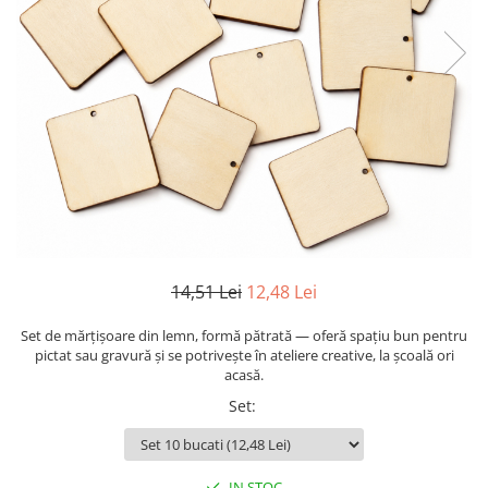
Mijloace de transport
Seturi figurine diverse
Forme vintage
Ornamente si scrapbooking
Scrapbooking
Placute
Rame foto
Suporturi decoupage, placute
pirogravura
14,51 Lei
12,48 Lei
Set de mărțișoare din lemn, formă pătrată — oferă spațiu bun pentru
pictat sau gravură și se potrivește în ateliere creative, la școală ori
acasă.
Set
:
IN STOC