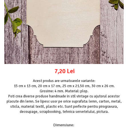
Mijloace de transport
Seturi figurine diverse
Forme vintage
Ornamente si scrapbooking
Scrapbooking
Placute
Rame foto
Suporturi decoupage, placute
pirogravura
7,20 Lei
Acest produs are urmatoarele variante:
15 cm x 13 cm, 20 cm x 17 cm, 25 cm x 21.50 cm, 30 cm x 26 cm.
Grosime: 4 mm. Material: plop.
Poti crea diverse produse handmade in stil vintage cu ajutorul acestor
placute din lemn. Se lipesc usor pe orice suprafata: lemn, carton, metal,
sticla, material textil, plastic etc. Sunt perfecte pentru pirogravura,
decoupage, scrapbooking, tehnica servetelului, pictura.
Dimensiune
: