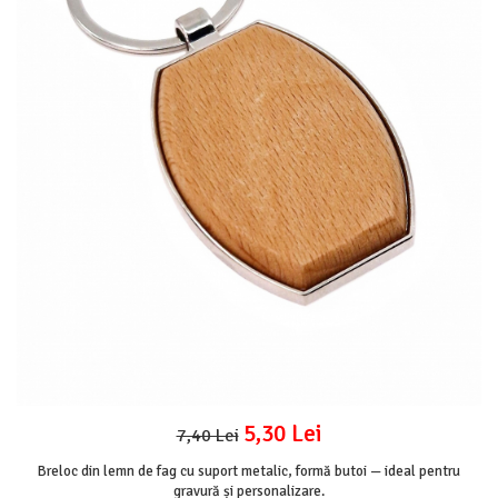
Mijloace de transport
Seturi figurine diverse
Forme vintage
Ornamente si scrapbooking
Scrapbooking
Placute
Rame foto
Suporturi decoupage, placute
pirogravura
5,30 Lei
7,40 Lei
Breloc din lemn de fag cu suport metalic, formă butoi — ideal pentru
gravură și personalizare.