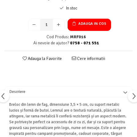
In stoc
ADAUGA IN COS
Cod Produs:
MRF016
Ai nevoie de ajutor?
0758 - 071 551
Adauga la Favorite
Cere informatii
Descriere
Breloc din lemn de fag, dimensiune 3,5 × 5 cm, cu suport metalic
lucios și formă de butoi. Lemnul are o textură naturală, plăcută la
atingere, iar rama metalică îi conferă rezistență și un aspect modern.
Se potrivește perfect ca accesoriu de zi cu zi, dar și ca suport pentru
gravură sau personalizare prin logo, nume ori mesaje. Este o alegere
inspirată pentru campanii promoționale, cadouri corporate, târguri