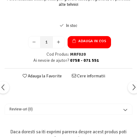
alte tehnici
In stoc
ADAUGA IN COS
Cod Produs:
MRF020
Ai nevoie de ajutor?
0758 - 071 551
Adauga la Favorite
Cere informatii
Review-uri
(0)
Daca doresti sa iti exprimi parerea despre acest produs poti