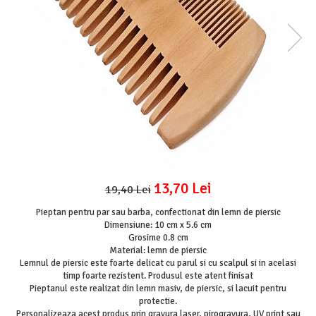
Mijloace de transport
Seturi figurine diverse
Forme vintage
Ornamente si scrapbooking
Scrapbooking
Placute
Rame foto
Suporturi decoupage, placute
pirogravura
13,70 Lei
19,40 Lei
Pieptan pentru par sau barba, confectionat din lemn de piersic
Dimensiune: 10 cm x 5.6 cm
Grosime 0.8 cm
Material: lemn de piersic
Lemnul de piersic este foarte delicat cu parul si cu scalpul si in acelasi
timp foarte rezistent. Produsul este atent finisat
Pieptanul este realizat din lemn masiv, de piersic, si lacuit pentru
protectie.
Personalizeaza acest produs prin gravura laser, pirogravura, UV print sau