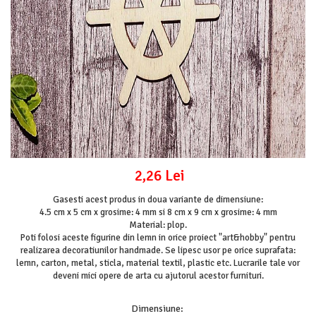
Mijloace de transport
Seturi figurine diverse
Forme vintage
Ornamente si scrapbooking
Scrapbooking
Placute
Rame foto
Suporturi decoupage, placute
pirogravura
2,26 Lei
Gasesti acest produs in doua variante de dimensiune:
4.5 cm x 5 cm x grosime: 4 mm si 8 cm x 9 cm x grosime: 4 mm
Material: plop.
Poti folosi aceste figurine din lemn in orice proiect "art&hobby" pentru
realizarea decoratiunilor handmade. Se lipesc usor pe orice suprafata:
lemn, carton, metal, sticla, material textil, plastic etc. Lucrarile tale vor
deveni mici opere de arta cu ajutorul acestor furnituri.
Dimensiune
: