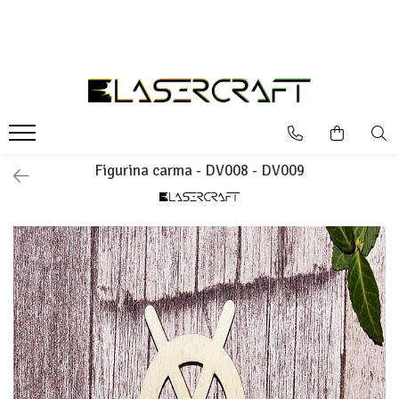
Articole DIY
Articole Conexe
Baze pentru licheni
Evenimente
Jucarii educative
Litere si cifre
Sarbatori
Bijuterii, suporturi, oglinzi
Baze Led si accesorii
Baze licheni simple
Botez
Forme pentru cusut
Cifre
Articole Religioase
Bijuterii
Din lemn masiv
Baze licheni, cu rama
Caketoppere
Forme pentru pictat
Litere
1 Decembrie
Suporturi bijuterii
Candy bar
Kituri Creative
Litere model G
1 Iunie - Ziua Copilului
Figurina carma - DV008 - DV009
Cadrane ceas, cifre
Numere de masa
Puzzle
24 Ianuarie
Cadrane ceas
Nunta
8 Martie
Cifre pentru ceas
Scoala si gradinita
Craciun
Decoratiuni casa
Halloween
Bucatarie
Martisor
Decor interior
Paste
Figurine
Valentine's Day, Dragobete
Copaci, frunze, flori, fructe
Figurine diverse
Fluturi, pasari, animale