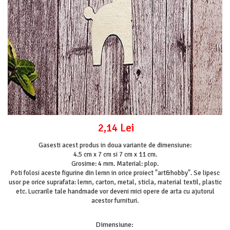
Mijloace de transport
Seturi figurine diverse
Forme vintage
Ornamente si scrapbooking
Scrapbooking
Placute
Rame foto
Suporturi decoupage, placute
pirogravura
2,14 Lei
Gasesti acest produs in doua variante de dimensiune:
4.5 cm x 7 cm si 7 cm x 11 cm.
Grosime: 4 mm. Material: plop.
Poti folosi aceste figurine din lemn in orice proiect "art&hobby". Se lipesc
usor pe orice suprafata: lemn, carton, metal, sticla, material textil, plastic
etc. Lucrarile tale handmade vor deveni mici opere de arta cu ajutorul
acestor furnituri.
Dimensiune
: