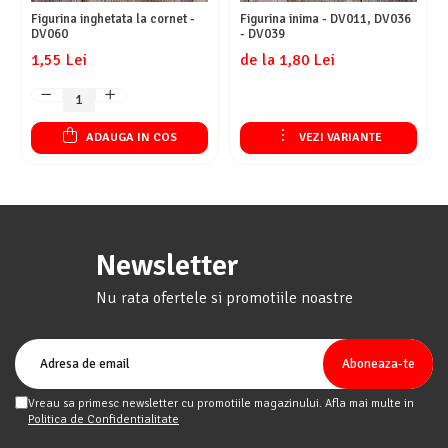
Figurina inghetata la cornet -
Figurina inima - DV011, DV036
DV060
- DV039
1,55 Lei
de la 1,80 Lei
ADAUGA IN COS
VEZI VARIANTE
Newsletter
Nu rata ofertele si promotiile noastre
Vreau sa primesc newsletter cu promotiile magazinului. Afla mai multe in
Politica de Confidentialitate