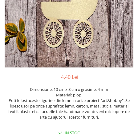
Mijloace de transport
Seturi figurine diverse
Forme vintage
Ornamente si scrapbooking
Scrapbooking
Placute
Rame foto
Suporturi decoupage, placute
pirogravura
4,40 Lei
Dimensiune: 10 cm x 8 cm x grosime: 4 mm
Material: plop.
Poti folosi aceste figurine din lemn in orice proiect "art&hobby". Se
lipesc usor pe orice suprafata: lemn, carton, metal, sticla, material
textil, plastic etc. Lucrarile tale handmade vor deveni mici opere de
arta cu ajutorul acestor furnituri.
IN STOC