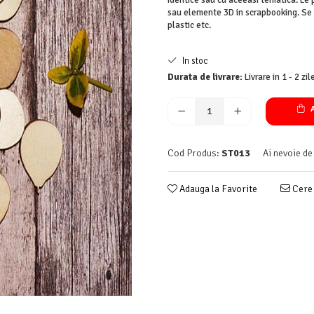
identice sau cu aceeasi tematica. Le 
sau elemente 3D in scrapbooking. Se li
plastic etc.
In stoc
Durata de livrare:
Livrare in 1 - 2 zi
A
Cod Produs:
ST013
Ai nevoie de
Adauga la Favorite
Cere 