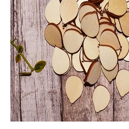
Mijloace de transport
Seturi figurine diverse
Forme vintage
Ornamente si scrapbooking
Scrapbooking
Placute
Rame foto
Suporturi decoupage, placute
pirogravura