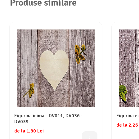
Produse similare
Figurina inima - DV011, DV036 -
Figurina 
DV039
de la 2,26
de la 1,80 Lei