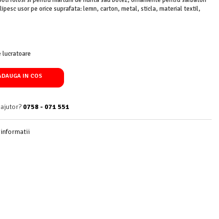
poti folosi si pentru marturii de nunta sau botez, ornamente pentru sarbatori
pesc usor pe orice suprafata: lemn, carton, metal, sticla, material textil,
le lucratoare
DAUGA IN COS
 ajutor?
0758 - 071 551
informatii