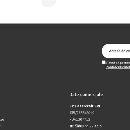
Vreau sa primes
Confidentialita
Date comerciale
SC Lasercraft SRL
J35/2655/2019
lor
RO41307712
r
str. Sirius nr. 22 ap. 5