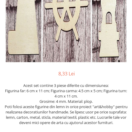
Mijloace de transport
Seturi figurine diverse
Forme vintage
Ornamente si scrapbooking
Scrapbooking
Placute
Rame foto
Suporturi decoupage, placute
pirogravura
8,33 Lei
Acest set contine 3 piese diferite cu dimensiunea:
Figurina far: 6 cm x 11 cm; Figurina carma: 4.5 cm x 5 cm; Figurina turn:
4 cm x 11 cm.
Grosime: 4 mm. Material: plop.
Poti folosi aceste figurine din lemn in orice proiect "art&hobby" pentru
realizarea decoratiunilor handmade. Se lipesc usor pe orice suprafata:
lemn, carton, metal, sticla, material textil, plastic etc. Lucrarile tale vor
deveni mici opere de arta cu ajutorul acestor furnituri.