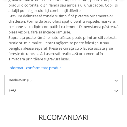
bradul, o coroniță, o ghirlandă sau ambalajul unui cadou. Copiii și
adulții pot alege culori și combinații diferite.
Gravura delimitează zonele și simplifică pictarea ornamentelor
din desen. Forma de brad oferă spațiu pentru vopsele, markere,
creioane sau sclipici compatibil cu lemnul. Dimensiunea păstrează
piesa vizibilă, fără să încarce ramurile.
Suprafața poate rămâne naturală sau poate primi un stil colorat,
rustic ori minimalist. Pentru agățare se poate folosi șnur sau
panglică aleasă separat. Piesa se curăță cu o lavetă uscată și se
ferește de umezeală. Lasercraft realizează ornamentul în
Timișoara prin tăiere și gravură laser.
Informatii conformitate produs
Review-uri
(0)
FAQ
RECOMANDARI