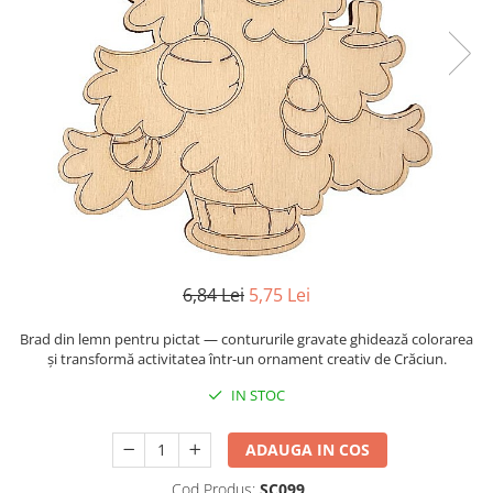
Mijloace de transport
Seturi figurine diverse
Forme vintage
Ornamente si scrapbooking
Scrapbooking
Placute
Rame foto
Suporturi decoupage, placute
pirogravura
6,84 Lei
5,75 Lei
Brad din lemn pentru pictat — contururile gravate ghidează colorarea
și transformă activitatea într-un ornament creativ de Crăciun.
IN STOC
ADAUGA IN COS
Cod Produs:
SC099