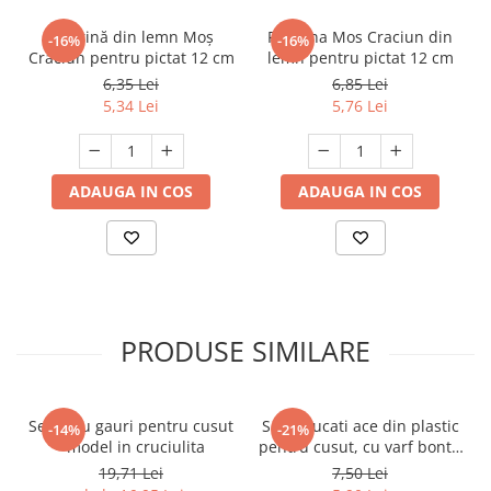
Figurină din lemn Moș
Figurina Mos Craciun din
-16%
-16%
Crăciun pentru pictat 12 cm
lemn pentru pictat 12 cm
6,35 Lei
6,85 Lei
5,34 Lei
5,76 Lei
ADAUGA IN COS
ADAUGA IN COS
PRODUSE SIMILARE
Set Ie cu gauri pentru cusut
Set 5 bucati ace din plastic
-14%
-21%
- model in cruciulita
pentru cusut, cu varf bont -
SM364
19,71 Lei
7,50 Lei