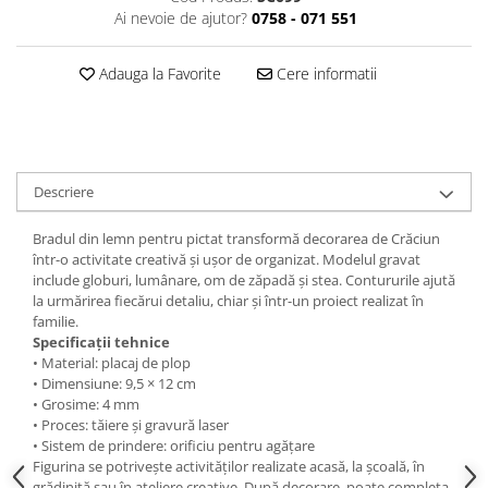
Ai nevoie de ajutor?
0758 - 071 551
Adauga la Favorite
Cere informatii
Descriere
Bradul din lemn pentru pictat transformă decorarea de Crăciun
într-o activitate creativă și ușor de organizat. Modelul gravat
include globuri, lumânare, om de zăpadă și stea. Contururile ajută
la urmărirea fiecărui detaliu, chiar și într-un proiect realizat în
familie.
Specificații tehnice
• Material: placaj de plop
• Dimensiune: 9,5 × 12 cm
• Grosime: 4 mm
• Proces: tăiere și gravură laser
• Sistem de prindere: orificiu pentru agățare
Figurina se potrivește activităților realizate acasă, la școală, în
grădiniță sau în ateliere creative. După decorare, poate completa