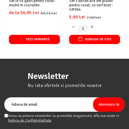
Set Ie cu gauri pentru cusut -
Set 5 bucati ace din plastic
model in cruciulita
pentru cusut, cu varf bont -
SM364
de la 16,95 Lei
19,71 Lei
5,90 Lei
7,50 Lei
VEZI VARIANTE
ADAUGA IN COS
Newsletter
Nu rata ofertele si promotiile noastre
Vreau sa primesc newsletter cu promotiile magazinului. Afla mai multe in
Politica de Confidentialitate