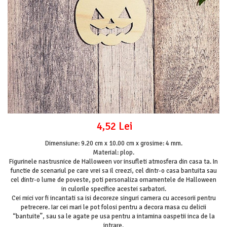
Mijloace de transport
Seturi figurine diverse
Forme vintage
Ornamente si scrapbooking
Scrapbooking
Placute
Rame foto
Suporturi decoupage, placute
pirogravura
4,52 Lei
Dimensiune: 9.20 cm x 10.00 cm x grosime: 4 mm.
Material: plop.
Figurinele nastrusnice de Halloween vor insufleti atmosfera din casa ta. In
functie de scenariul pe care vrei sa il creezi, cel dintr-o casa bantuita sau
cel dintr-o lume de poveste, poti personaliza ornamentele de Halloween
in culorile specifice acestei sarbatori.
Cei mici vor fi incantati sa isi decoreze singuri camera cu accesorii pentru
petrecere. Iar cei mari le pot folosi pentru a decora masa cu delicii
“bantuite”, sau sa le agate pe usa pentru a intamina oaspetii inca de la
intrare.