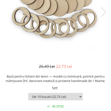
Mijloace de transport
Seturi figurine diverse
Forme vintage
Ornamente si scrapbooking
Scrapbooking
Placute
Rame foto
Suporturi decoupage, placute
pirogravura
26,43 Lei
22,73 Lei
Bază pentru licheni din lemn — model cu inimioară, potrivit pentru
mărțișoare DIY, decorare creativă și proiecte handmade de 1 Martie.
Set
:
IN STOC