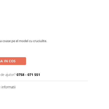
a coase pe el model cu cruciulite.
A IN COS
 de ajutor?
0758 - 071 551
informatii