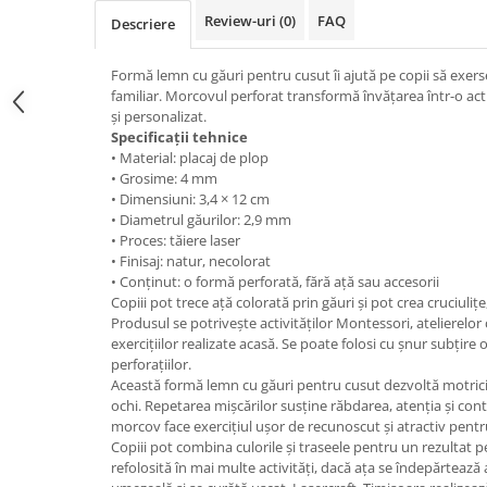
Review-uri
(0)
FAQ
Descriere
Formă lemn cu găuri pentru cusut îi ajută pe copii să exer
familiar. Morcovul perforat transformă învățarea într-o acti
și personalizat.
Specificații tehnice
• Material: placaj de plop
• Grosime: 4 mm
• Dimensiuni: 3,4 × 12 cm
• Diametrul găurilor: 2,9 mm
• Proces: tăiere laser
• Finisaj: natur, necolorat
• Conținut: o formă perforată, fără ață sau accesorii
Copiii pot trece ață colorată prin găuri și pot crea cruciulițe
Produsul se potrivește activităților Montessori, atelierelor c
exercițiilor realizate acasă. Se poate folosi cu șnur subțire
perforațiilor.
Această formă lemn cu găuri pentru cusut dezvoltă motric
ochi. Repetarea mișcărilor susține răbdarea, atenția și con
morcov face exercițiul ușor de recunoscut și atractiv pentr
Copiii pot combina culorile și traseele pentru un rezultat p
refolosită în mai multe activități, dacă ața se îndepărtează 