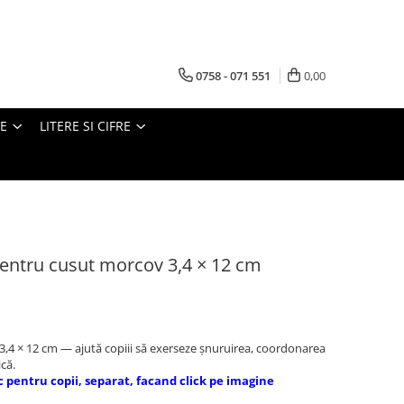
0758 - 071 551
0,00
VE
LITERE SI CIFRE
entru cusut morcov 3,4 × 12 cm
3,4 × 12 cm — ajută copiii să exerseze șnuruirea, coordonarea
ică.
c pentru copii, separat, facand click pe imagine