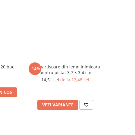
 20 buc
Set martisoare din lemn inimioara
Set inima
-14%
-14%
pentru pictat 3,7 × 3,4 cm
14,51 Lei
de la 12,48 Lei
19
N COS
VEZI VARIANTE
V