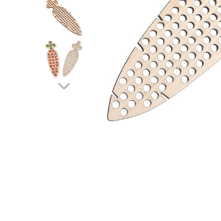
Mijloace de transport
Seturi figurine diverse
Forme vintage
Ornamente si scrapbooking
Scrapbooking
Placute
Rame foto
Suporturi decoupage, placute
pirogravura