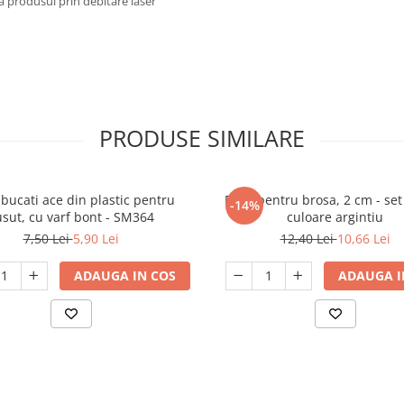
ă produsul prin debitare laser
PRODUSE SIMILARE
 bucati ace din plastic pentru
Baze pentru brosa, 2 cm - set
-14%
usut, cu varf bont - SM364
culoare argintiu
7,50 Lei
5,90 Lei
12,40 Lei
10,66 Lei
ADAUGA IN COS
ADAUGA I