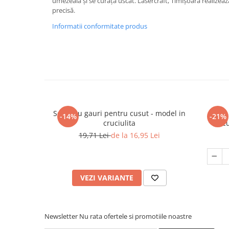
umezeală și se curăță uscat. Lasercraft, Timișoara realizeaz
precisă.
Informatii conformitate produs
Set Ie cu gauri pentru cusut - model in
Set 5
-14%
-21%
cruciulita
c
19,71 Lei
de la 16,95 Lei
VEZI VARIANTE
Newsletter
Nu rata ofertele si promotiile noastre