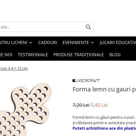
NTRU LICHENI
CADOURI
EVENIMENTE
JUCARII EDUCATI
RE NOI
TESTIMONIALE
PRODUSE TRADIȚIONALE
BLOG
cov 3,4 × 12 cm
Forma lemn cu gauri p
7,20 Lei
5,40 Lei
Formă lemn cu găuri pentru cusut, 
și răbdarea printr-o activitate pract
Puteti achiziti
ona a
ce din pl
asti