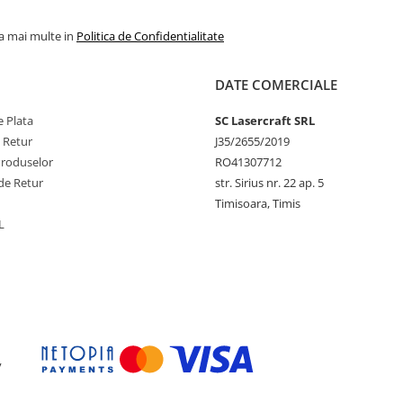
la mai multe in
Politica de Confidentialitate
DATE COMERCIALE
 Plata
SC Lasercraft SRL
e Retur
J35/2655/2019
Produselor
RO41307712
de Retur
str. Sirius nr. 22 ap. 5
Timisoara, Timis
L
y