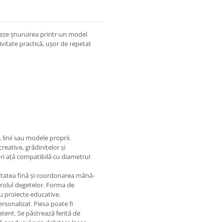
seze șnuruirea printr-un model
vitate practică, ușor de repetat
, linii sau modele proprii.
reative, grădinițelor și
 ori ață compatibilă cu diametrul
itatea fină și coordonarea mână-
trolul degetelor. Forma de
u proiecte educative.
ersonalizat. Piesa poate fi
atent. Se păstrează ferită de