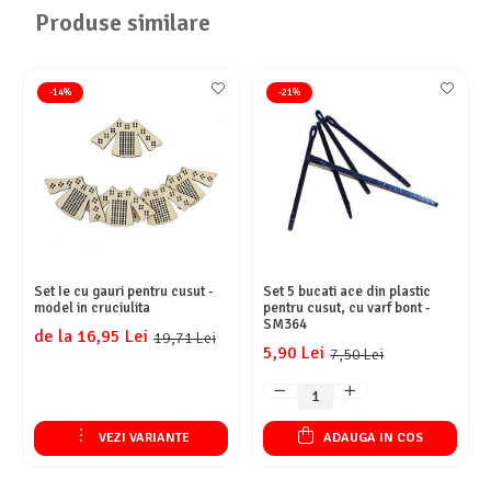
Produse similare
-14%
-21%
Set Ie cu gauri pentru cusut -
Set 5 bucati ace din plastic
model in cruciulita
pentru cusut, cu varf bont -
SM364
de la 16,95 Lei
19,71 Lei
5,90 Lei
7,50 Lei
VEZI VARIANTE
ADAUGA IN COS