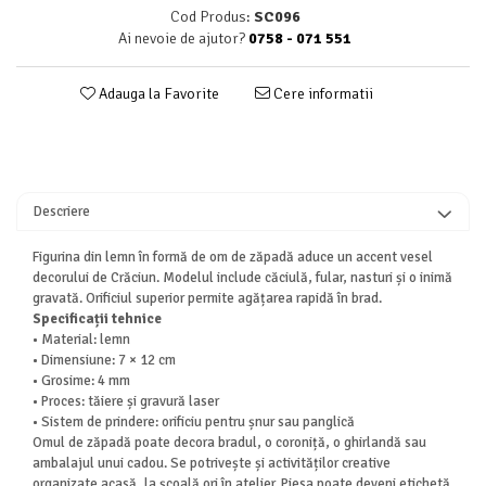
Cod Produs:
SC096
Ai nevoie de ajutor?
0758 - 071 551
Adauga la Favorite
Cere informatii
Descriere
Figurina din lemn în formă de om de zăpadă aduce un accent vesel
decorului de Crăciun. Modelul include căciulă, fular, nasturi și o inimă
gravată. Orificiul superior permite agățarea rapidă în brad.
Specificații tehnice
• Material: lemn
• Dimensiune: 7 × 12 cm
• Grosime: 4 mm
• Proces: tăiere și gravură laser
• Sistem de prindere: orificiu pentru șnur sau panglică
Omul de zăpadă poate decora bradul, o coroniță, o ghirlandă sau
ambalajul unui cadou. Se potrivește și activităților creative
organizate acasă, la școală ori în atelier. Piesa poate deveni etichetă