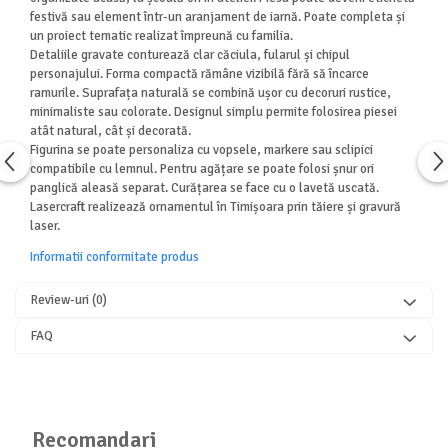
festivă sau element într-un aranjament de iarnă. Poate completa și
un proiect tematic realizat împreună cu familia.
Detaliile gravate conturează clar căciula, fularul și chipul
personajului. Forma compactă rămâne vizibilă fără să încarce
ramurile. Suprafața naturală se combină ușor cu decoruri rustice,
minimaliste sau colorate. Designul simplu permite folosirea piesei
atât natural, cât și decorată.
Figurina se poate personaliza cu vopsele, markere sau sclipici
compatibile cu lemnul. Pentru agățare se poate folosi șnur ori
panglică aleasă separat. Curățarea se face cu o lavetă uscată.
Lasercraft realizează ornamentul în Timișoara prin tăiere și gravură
laser.
Informatii conformitate produs
Review-uri
(0)
FAQ
Recomandari