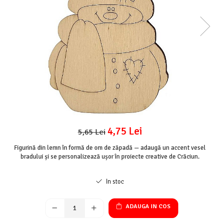
Mijloace de transport
Seturi figurine diverse
Forme vintage
Ornamente si scrapbooking
Scrapbooking
Placute
Rame foto
Suporturi decoupage, placute
pirogravura
4,75 Lei
5,65 Lei
Figurină din lemn în formă de om de zăpadă — adaugă un accent vesel
bradului și se personalizează ușor în proiecte creative de Crăciun.
In stoc
ADAUGA IN COS