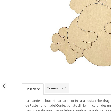
Mijloace de transport
Seturi figurine diverse
Forme vintage
Ornamente si scrapbooking
Scrapbooking
Placute
Rame foto
Suporturi decoupage, placute
pirogravura
Review-uri
(0)
Descriere
Raspandeste bucuria sarbatorilor in casa ta si a celor dragi:
de Paste handmade! Confectionate din lemn, cu un design e
personalizate prin diverse tehnici creative. Le poti oferi ce