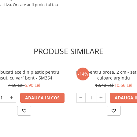
activa. Oricare ar fi proiectul tau
PRODUSE SIMILARE
 bucati ace din plastic pentru
Baze pentru brosa, 2 cm - set
-14%
usut, cu varf bont - SM364
culoare argintiu
7,50 Lei
5,90 Lei
12,40 Lei
10,66 Lei
ADAUGA IN COS
ADAUGA I