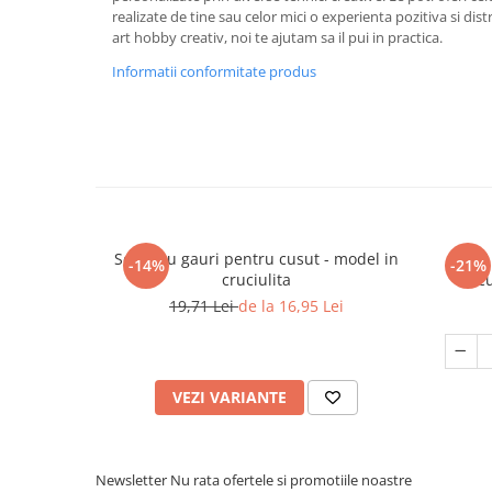
realizate de tine sau celor mici o experienta pozitiva si distr
art hobby creativ, noi te ajutam sa il pui in practica.
Informatii conformitate produs
Set Ie cu gauri pentru cusut - model in
Set 5
-14%
-21%
cruciulita
c
19,71 Lei
de la 16,95 Lei
VEZI VARIANTE
Newsletter
Nu rata ofertele si promotiile noastre