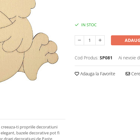
IN STOC
ADAUG
Cod Produs:
SP081
Ai nevoie d
Adauga la Favorite
Cere 
 creeaza-ti propriile decoratiuni
legant, bazele decorative pot fi
lor dragi decoratiuni de Paste