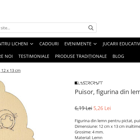
NTRU LICHENI
CADOURI
EVENIMENTE
JUCARII EDUCATI
RE NOI
TESTIMONIALE
PRODUSE TRADIȚIONALE
BLOG
, 12 x 13 cm
Puisor, figurina din le
6,19 Lei
5,26 Lei
Figurina din lemn pentru pictat, pu
Dimensiune: 12 cm x 13 cm inaltim
Grosime: 4 mm.
Material: Lemn