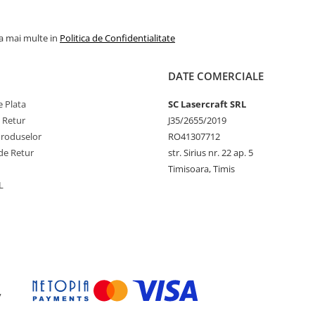
la mai multe in
Politica de Confidentialitate
DATE COMERCIALE
 Plata
SC Lasercraft SRL
e Retur
J35/2655/2019
Produselor
RO41307712
de Retur
str. Sirius nr. 22 ap. 5
Timisoara, Timis
L
y