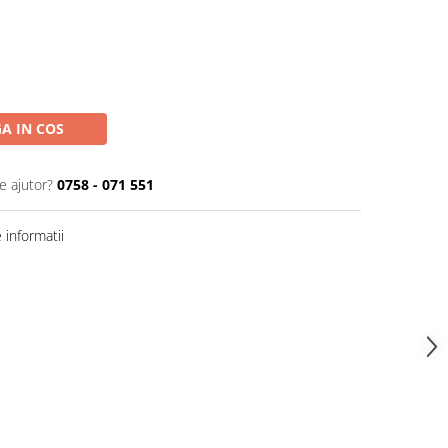
A IN COS
e ajutor?
0758 - 071 551
informatii