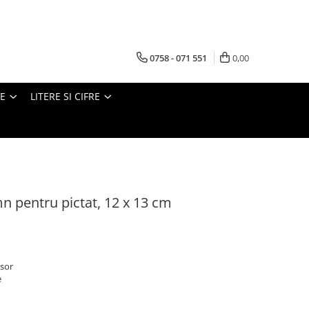
0758 - 071 551
0,00
VE
LITERE SI CIFRE
mn pentru pictat, 12 x 13 cm
isor
e