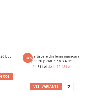
 20 buc
Set martisoare din lemn inimioara
Set inima
-14%
-14%
pentru pictat 3,7 × 3,4 cm
14,51 Lei
de la 12,48 Lei
19
N COS
VEZI VARIANTE
V