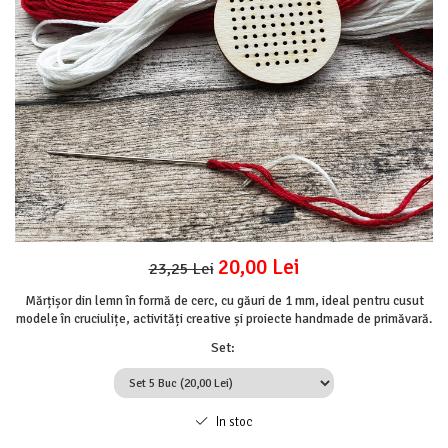
Mijloace de transport
Seturi figurine diverse
Forme vintage
Ornamente si scrapbooking
Scrapbooking
Placute
Rame foto
Suporturi decoupage, placute
pirogravura
20,00 Lei
23,25 Lei
Mărțișor din lemn în formă de cerc, cu găuri de 1 mm, ideal pentru cusut
modele în cruciulițe, activități creative și proiecte handmade de primăvară.
Set
:
In stoc