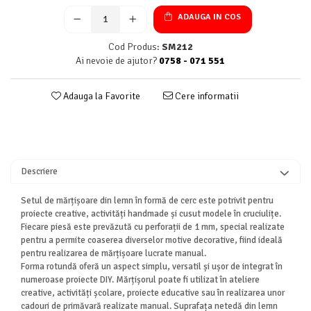
ADAUGA IN COS
Cod Produs:
SM212
Ai nevoie de ajutor?
0758 - 071 551
Adauga la Favorite
Cere informatii
Descriere
Setul de mărțișoare din lemn în formă de cerc este potrivit pentru
proiecte creative, activități handmade și cusut modele în cruciulițe.
Fiecare piesă este prevăzută cu perforații de 1 mm, special realizate
pentru a permite coaserea diverselor motive decorative, fiind ideală
pentru realizarea de mărțișoare lucrate manual.
Forma rotundă oferă un aspect simplu, versatil și ușor de integrat în
numeroase proiecte DIY. Mărțișorul poate fi utilizat în ateliere
creative, activități școlare, proiecte educative sau în realizarea unor
cadouri de primăvară realizate manual. Suprafața netedă din lemn