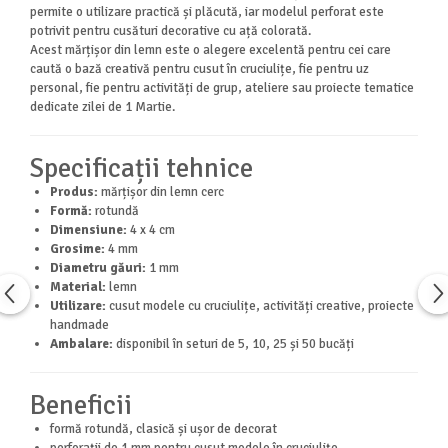
permite o utilizare practică și plăcută, iar modelul perforat este
potrivit pentru cusături decorative cu ață colorată.
Acest mărțișor din lemn este o alegere excelentă pentru cei care
caută o bază creativă pentru cusut în cruciulițe, fie pentru uz
personal, fie pentru activități de grup, ateliere sau proiecte tematice
dedicate zilei de 1 Martie.
Specificații tehnice
Produs:
mărțișor din lemn cerc
Formă:
rotundă
Dimensiune:
4 x 4 cm
Grosime:
4 mm
Diametru găuri:
1 mm
Material:
lemn
Utilizare:
cusut modele cu cruciulițe, activități creative, proiecte
handmade
Ambalare:
disponibil în seturi de 5, 10, 25 și 50 bucăți
Beneficii
formă rotundă, clasică și ușor de decorat