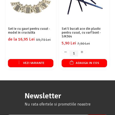
Set Ie cu gauri pentru cusut -
Set 5 bucati ace din plastic
model in cruciulita
pentru cusut, cu varf bont -
SM364
de la 16,95 Lei
19,71 Lei
5,90 Lei
7,50 Lei
VEZI VARIANTE
ADAUGA IN COS
Newsletter
Nu rata ofertele si promotiile noastre