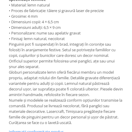
• Material: lemn natural
• Proces de fabricație: tăiere și gravură laser de precizie
• Grosime: 4 mm
• Dimensiuni copii: 4 × 6,5 cm
• Dimensiuni adulți: 6,5 × 9 cm
• Personalizare: nume sau apelativ gravat
• Finisaj: lemn natural, necolorat
Pinguinii pot fi suspendați în brad, integrați în coronițe sau
folosiți în aranjamente festive. Setul se potrivește familiilor cu
copii, cuplurilor și bunicilor care doresc un decor nominal.
Orificiul superior permite folosirea unei panglici, ațe sau unui
șnur ales separat.
Globuri personalizate lemn oferă fiecărui membru un model
propriu, adaptat rolului din familie. Detaliile gravate diferențiază
variantele pentru adulți și copii. Lemnul natural păstrează
decorul ușor, iar suprafața poate fi colorată ulterior. Piesele devin
amintiri handmade, refolosite în fiecare sezon.
Numele și modelele se realizează conform opțiunilor transmise la
comandă. Produsul se livrează necolorat, fără panglici sau
materiale decorative. Lasercraft, Timișoara pregătește fiecare
familie de pinguini pentru un decor personal și ușor de păstrat.
Curățarea se face cu o lavetă uscată.
Informatii conformitate produs