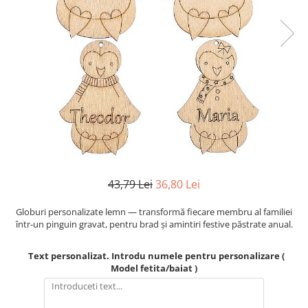
Mijloace de transport
Seturi figurine diverse
Forme vintage
Ornamente si scrapbooking
Scrapbooking
Placute
Rame foto
Suporturi decoupage, placute
pirogravura
43,79 Lei
36,80 Lei
Globuri personalizate lemn — transformă fiecare membru al familiei
într-un pinguin gravat, pentru brad și amintiri festive păstrate anual.
Text personalizat. Introdu numele pentru personalizare (
Model fetita/baiat )