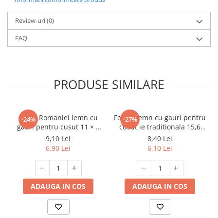
Review-uri
(0)
FAQ
PRODUSE SIMILARE
Harta Romaniei lemn cu
Forme lemn cu gauri pentru
-24%
-27%
gauri pentru cusut 11 × 8
cusut ie traditionala 15,6
cm
cm
9,10 Lei
8,40 Lei
6,90 Lei
6,10 Lei
ADAUGA IN COS
ADAUGA IN COS